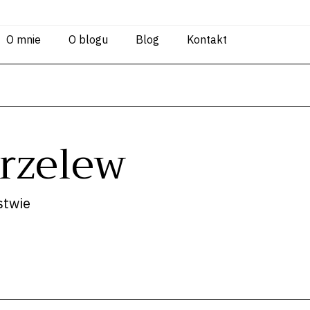
O mnie
O blogu
Blog
Kontakt
przelew
stwie
Cezary Korolcz
Adwokat
Tel +48 694 930 341
c.koro