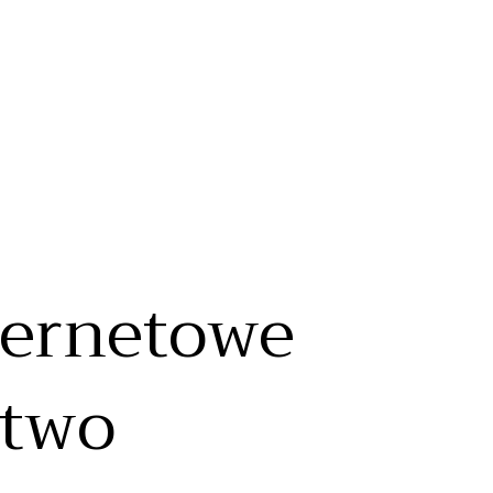
ternetowe
stwo