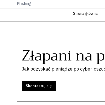
Przejdź
Phishing
do
Strona główna
treści
Złapani na 
Jak odzyskać pieniądze po cyber-oszu
Skontaktuj się