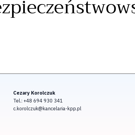
zpieczeństwows
oking for.
Cezary Korolczuk
Tel.: +48 694 930 341
c.korolczuk@kancelaria-kpp.pl