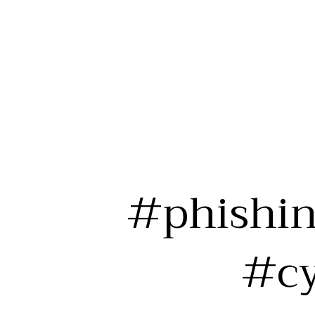
#phishin
#cy