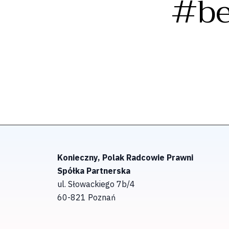
#be
It seems we can't find what you're lo
Konieczny, Polak Radcowie Prawni
Spółka Partnerska
ul. Słowackiego 7b/4
60-821 Poznań